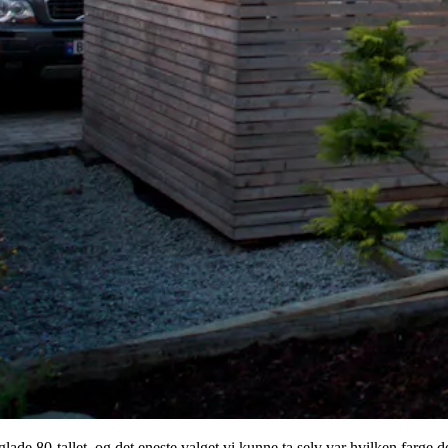
 glade 80-tallet, og det eneste valget vi kunne ta selv var hvilken farg