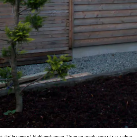
e det skulle være på kjøkkenskapene. Unge og trendy som vi var, valgte