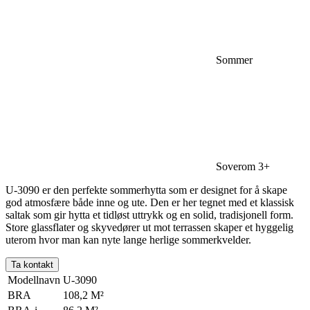
Sommer
Soverom 3+
U-3090 er den perfekte sommerhytta som er designet for å skape
god atmosfære både inne og ute. Den er her tegnet med et klassisk
saltak som gir hytta et tidløst uttrykk og en solid, tradisjonell form.
Store glassflater og skyvedører ut mot terrassen skaper et hyggelig
uterom hvor man kan nyte lange herlige sommerkvelder.
Ta kontakt
Modellnavn
U-3090
BRA
108,2 M²