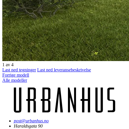
1
av 4
Last ned tegninger
Last ned leveransebeskrivelse
Forrige modell
Alle modeller
post@urbanhus.no
Haraldsgata 90