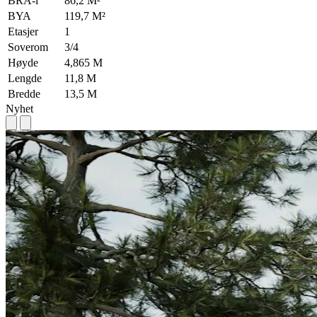
BRA-i
86,2 M²
BYA
119,7 M²
Etasjer
1
Soverom
3/4
Høyde
4,865 M
Lengde
11,8 M
Bredde
13,5 M
Nyhet