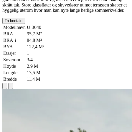
skrått tak. Store glassflater og skyvedører ut mot terrassen skaper et
hyggelig uterom hvor man kan nyte lange herlige sommerkvelder.
Ta kontakt
Modellnavn
U-3040
BRA
95,7 M²
BRA-i
84,8 M²
BYA
122,4 M²
Etasjer
1
Soverom
3/4
Høyde
2,9 M
Lengde
13,5 M
Bredde
11,4 M