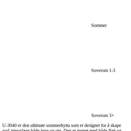
Sommer
Soverom 1-3
Soverom 3+
U-3040 er den ultimate sommerhytta som er designet for å skape
god atmosfære både inne og ute. Den er tegnet med både flatt og