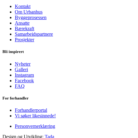
Kontakt
Om Urbanhus
Byggeprosessen
Ansatte
Bærekraft
Samarbeidspartnere
Prosjekter
Bli inspirert
Nyheter
Galleri
Instagram
Facebook
FAQ
For forhandler
Forhandlerportal
Vi søker likesinnede!
Personvernerklæring
Design og Utvikling:
Tada