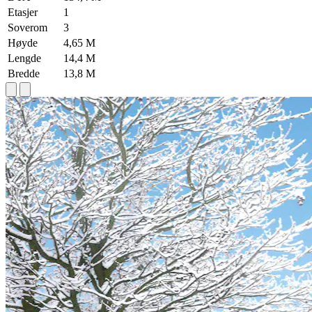
Etasjer
1
Soverom
3
Høyde
4,65 M
Lengde
14,4 M
Bredde
13,8 M