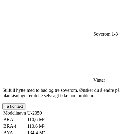
Soverom 1-3
Vinter
Stilfull hytte med to bad og tre soverom. Ønsker du å endre på
planløsninger er dette selvsagt ikke noe problem.
Ta kontakt
Modellnavn
U-2050
BRA
110,6 M²
BRA-i
110,6 M²
BYA
134,4 M²