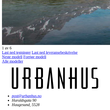
1
av 6
Last ned tegninger
Last ned leveransebeskrivelse
Neste modell
Forrige modell
Alle modeller
post@urbanhus.no
Haraldsgata 90
Haugesund, 5528