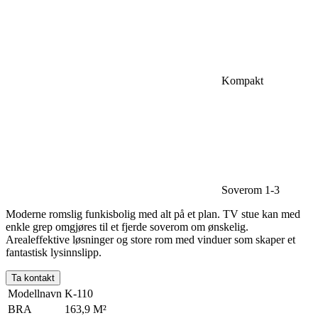
Kompakt
Soverom 1-3
Moderne romslig funkisbolig med alt på et plan. TV stue kan med
enkle grep omgjøres til et fjerde soverom om ønskelig.
Arealeffektive løsninger og store rom med vinduer som skaper et
fantastisk lysinnslipp.
Ta kontakt
Modellnavn
K-110
BRA
163,9 M²