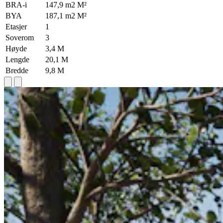
BRA-i
147,9 m2 M²
BYA
187,1 m2 M²
Etasjer
1
Soverom
3
Høyde
3,4 M
Lengde
20,1 M
Bredde
9,8 M