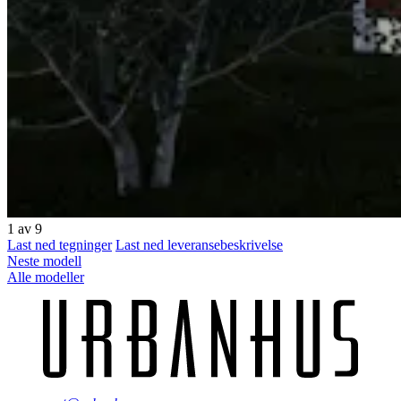
1
av 9
Last ned tegninger
Last ned leveransebeskrivelse
Neste modell
Alle modeller