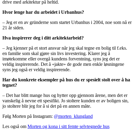
drive med arkitektur på heltid.
Hvor lenge har du arbeidet i Urbanhus?
– Jeg er en av gründerne som startet Urbanhus i 2004, noe som nå er
21 år siden.
Hva inspirerer deg i ditt arkitektarbeid?
– Jeg kjenner på et stort ansvar når jeg skal tegne en bolig til f.eks.
en familie som skal gjøre sin livs investering. Klarer jeg å
imøtekomme eller overgå kundens forventning, syns jeg det er
veldig inspirerende. Det å «jakte» de gode men enkle
løsningene
syns jeg også er veldig inspirerende.
Har du konkrete eksempler på hus du er spesielt stolt over å ha
tegnet?
– Det har blitt mange hus og hytter opp gjennom årene, men det er
vanskelig å nevne ett spesifikt. Jo stoltere kunden er av
boligen sin,
jo stoltere blir jeg for å si det på en annen måte.
Følg Morten på Instagram:
@morten_klungland
Les også om
Morten og kona i sitt femte selvtegnede hus